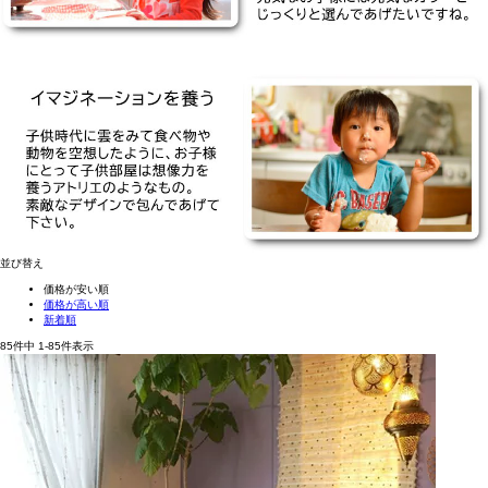
並び替え
価格が安い順
価格が高い順
新着順
85
件中
1
-
85
件表示