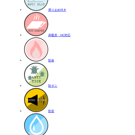
滑り止め付き
床暖房・HC対応
防炎
防ダニ
防音