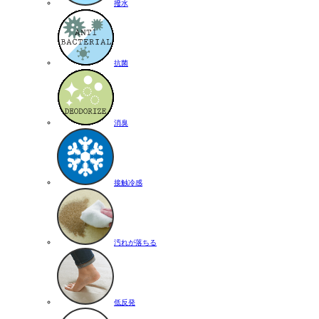
撥水
抗菌
消臭
接触冷感
汚れが落ちる
低反発