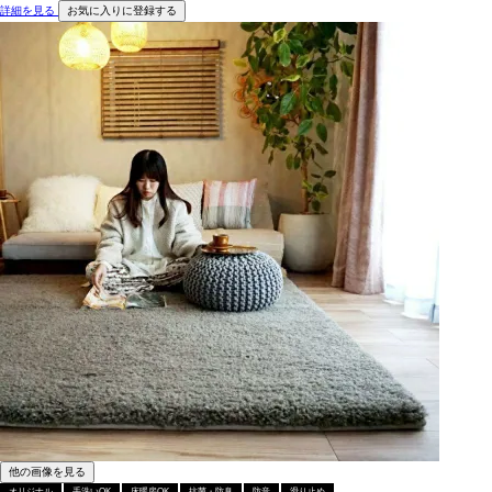
詳細を見る
お気に入りに登録する
他の画像を見る
オリジナル
手洗いOK
床暖房OK
抗菌・防臭
防音
滑り止め