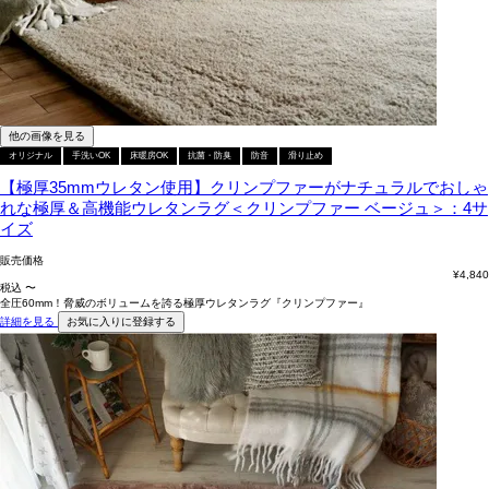
他の画像を見る
オリジナル
手洗いOK
床暖房OK
抗菌・防臭
防音
滑り止め
【極厚35mmウレタン使用】クリンプファーがナチュラルでおしゃ
れな極厚＆高機能ウレタンラグ＜クリンプファー ベージュ＞：4サ
イズ
販売価格
¥
4,840
税込
〜
全圧60mm！脅威のボリュームを誇る極厚ウレタンラグ『クリンプファー』
詳細を見る
お気に入りに登録する