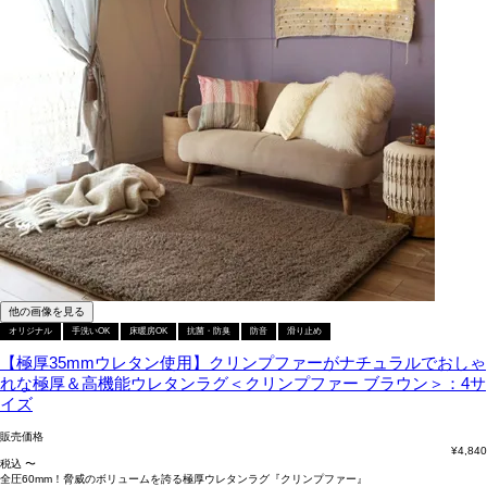
他の画像を見る
オリジナル
手洗いOK
床暖房OK
抗菌・防臭
防音
滑り止め
【極厚35mmウレタン使用】クリンプファーがナチュラルでおしゃ
れな極厚＆高機能ウレタンラグ＜クリンプファー ブラウン＞：4サ
イズ
販売価格
¥
4,840
税込
〜
全圧60mm！脅威のボリュームを誇る極厚ウレタンラグ『クリンプファー』