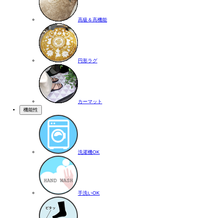
高級＆高機能
円形ラグ
カーマット
機能性
洗濯機OK
手洗いOK