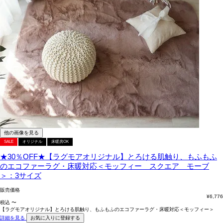
他の画像を見る
SALE
オリジナル
床暖房OK
★30％OFF★【ラグモアオリジナル】とろける肌触り、もふもふ
のエコファーラグ・床暖対応＜モッフィー スクエア モーブ
＞：3サイズ
販売価格
¥
6,776
税込
〜
【ラグモアオリジナル】とろける肌触り、もふもふのエコファーラグ・床暖対応＜モッフィー＞
詳細を見る
お気に入りに登録する