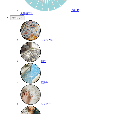
SALE
大幅値下！
テイスト
モロッカン
北欧
西海岸
シャギー