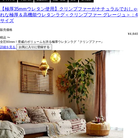
【極厚35mmウレタン使用】クリンプファーがナチュラルでおしゃ
れな極厚＆高機能ウレタンラグ＜クリンプファー グレージュ＞：4
サイズ
販売価格
¥
4,840
税込
〜
全圧60mm！脅威のボリュームを誇る極厚ウレタンラグ『クリンプファー』
詳細を見る
お気に入りに登録する