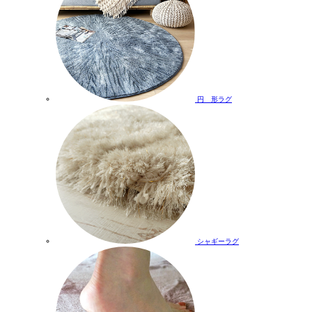
円 形ラグ
シャギーラグ