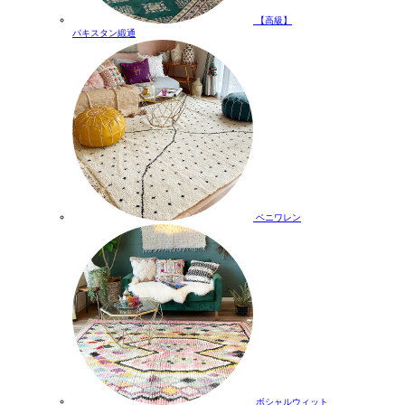
【高級】
パキスタン緞通
ベニワレン
ボシャルウィット