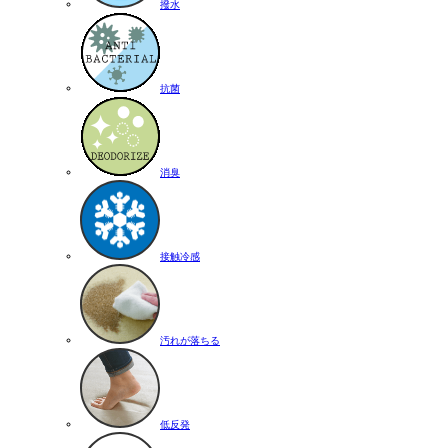
撥水
抗菌
消臭
接触冷感
汚れが落ちる
低反発