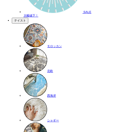
SALE
大幅値下！
テイスト
モロッカン
北欧
西海岸
シャギー