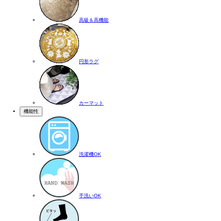
高級＆高機能
円形ラグ
カーマット
機能性
洗濯機OK
手洗いOK