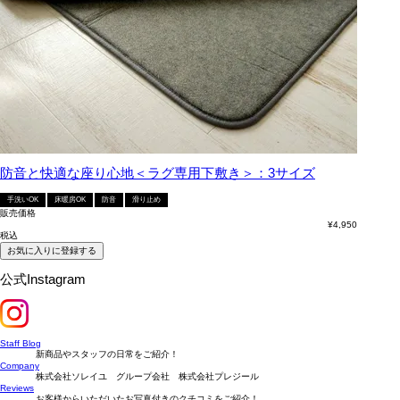
防音と快適な座り心地＜ラグ専用下敷き＞：3サイズ
手洗いOK
床暖房OK
防音
滑り止め
販売価格
¥
4,950
税込
お気に入りに登録する
公式Instagram
Staff Blog
新商品やスタッフの日常をご紹介！
Company
株式会社ソレイユ グループ会社 株式会社プレジール
Reviews
お客様からいただいたお写真付きのクチコミをご紹介！