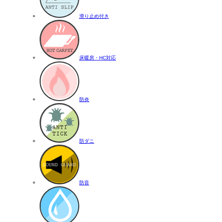
滑り止め付き
床暖房・HC対応
防炎
防ダニ
防音