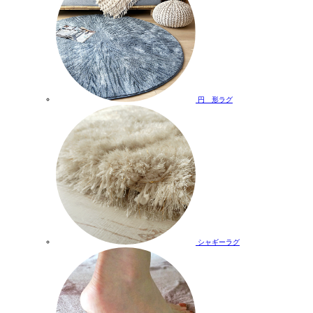
円 形ラグ
シャギーラグ