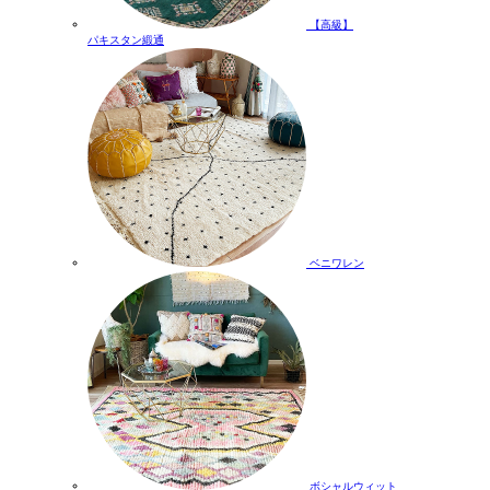
【高級】
パキスタン緞通
ベニワレン
ボシャルウィット