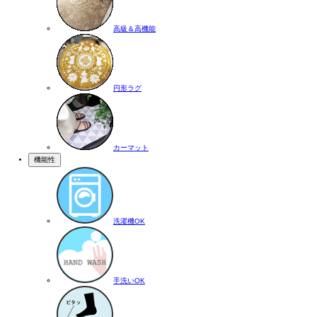
高級＆高機能
円形ラグ
カーマット
機能性
洗濯機OK
手洗いOK