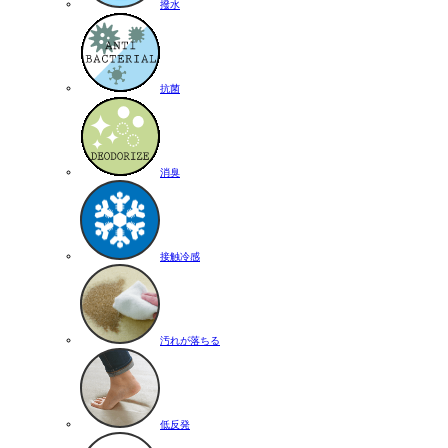
撥水
抗菌
消臭
接触冷感
汚れが落ちる
低反発