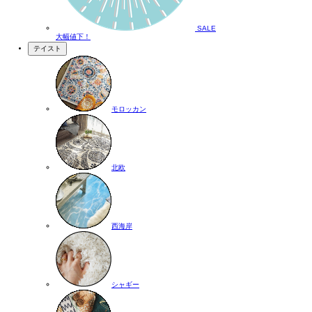
SALE
大幅値下！
テイスト
モロッカン
北欧
西海岸
シャギー