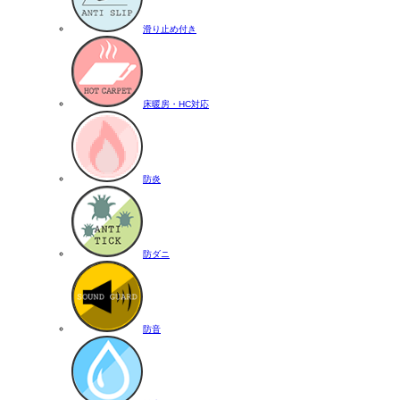
滑り止め付き
床暖房・HC対応
防炎
防ダニ
防音