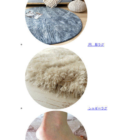
円 形ラグ
シャギーラグ