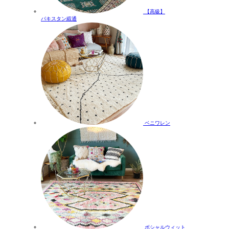
【高級】
パキスタン緞通
ベニワレン
ボシャルウィット