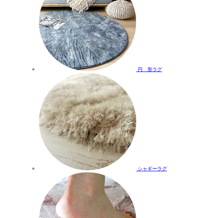
円 形ラグ
シャギーラグ