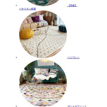
【高級】
パキスタン緞通
ベニワレン
ボシャルウィット