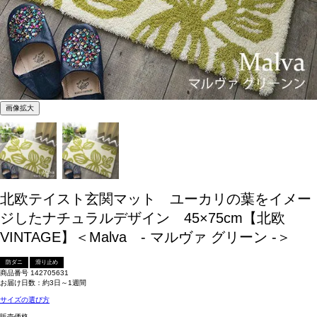
画像拡大
北欧テイスト玄関マット ユーカリの葉をイメー
ジしたナチュラルデザイン 45×75cm【北欧
VINTAGE】＜Malva - マルヴァ グリーン -＞
防ダニ
滑り止め
商品番号
142705631
お届け日数：約3日～1週間
サイズの選び方
販売価格