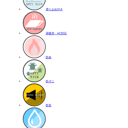
滑り止め付き
床暖房・HC対応
防炎
防ダニ
防音