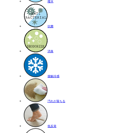
撥水
抗菌
消臭
接触冷感
汚れが落ちる
低反発