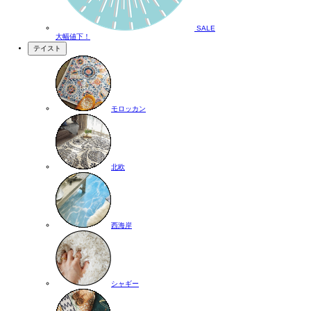
SALE
大幅値下！
テイスト
モロッカン
北欧
西海岸
シャギー