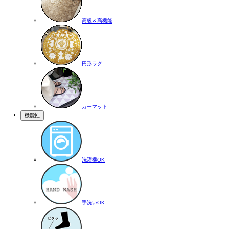
高級＆高機能
円形ラグ
カーマット
機能性
洗濯機OK
手洗いOK