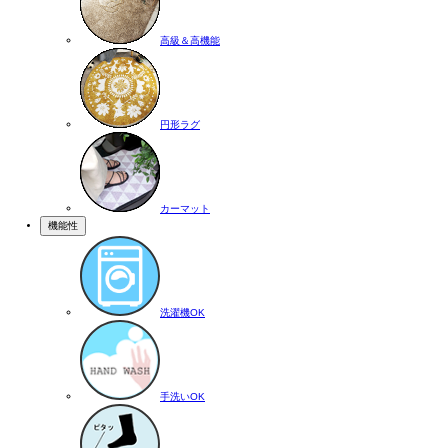
高級＆高機能
円形ラグ
カーマット
機能性
洗濯機OK
手洗いOK