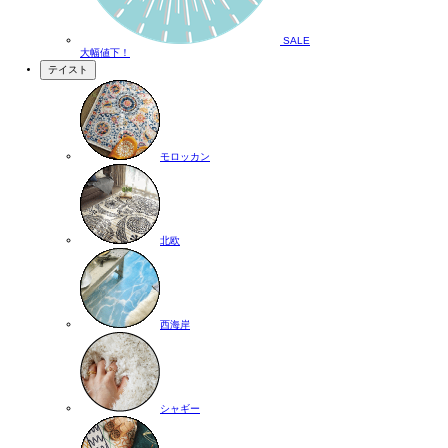
SALE
大幅値下！
テイスト
モロッカン
北欧
西海岸
シャギー