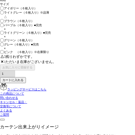
サイズ
アイボリー（６枚入り）
ライトグレー（６枚入り）※品薄
△
ブラウン（６枚入り）
パープル（６枚入り）■完売
×
ライトグリーン（６枚入り）■完売
×
グリーン（６枚入り）
グレー（６枚入り）■完売
×
ピンク （６枚入り）※在庫限り
△
残りわずかです。
ただいま在庫がございません。
✕
お気に入りに登録する
カートに入れる
ラッピングサービスはこちら
この商品について
問い合わせる
キャンセル・返品・
交換等について
よくある
ご質問
カーテン出来上がりイメージ