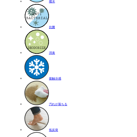
撥水
抗菌
消臭
接触冷感
汚れが落ちる
低反発