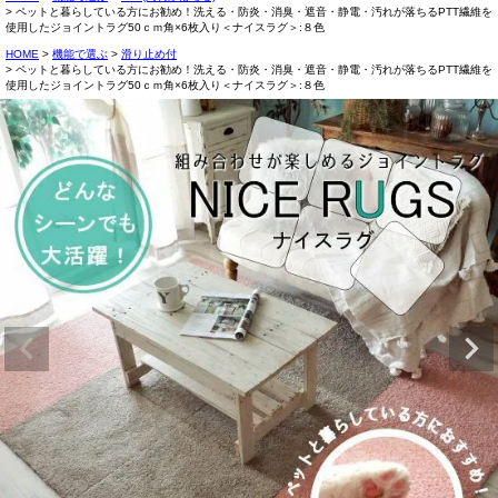
ペットと暮らしている方にお勧め！洗える・防炎・消臭・遮音・静電・汚れが落ちるPTT繊維を
使用したジョイントラグ50ｃｍ角×6枚入り＜ナイスラグ＞:８色
HOME
機能で選ぶ
滑り止め付
ペットと暮らしている方にお勧め！洗える・防炎・消臭・遮音・静電・汚れが落ちるPTT繊維を
使用したジョイントラグ50ｃｍ角×6枚入り＜ナイスラグ＞:８色