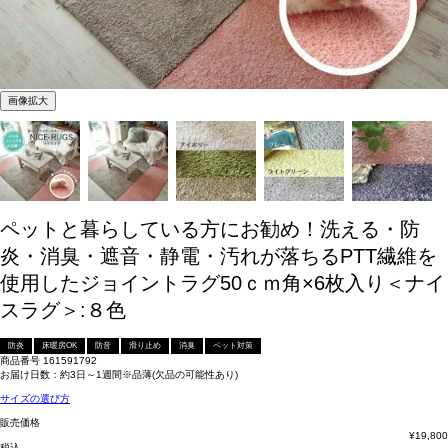
画像拡大
ペットと暮らしている方にお勧め！洗える・防
炎・消臭・遮音・静電・汚れが落ちるPTT繊維を
使用したジョイントラグ50ｃｍ角×6枚入り＜ナイ
スラグ＞:８色
防炎
床暖房OK
防音
滑り止め
消臭
ペット対策
商品番号
161591792
お届け日数：約3日～1週間※品薄(欠品の可能性あり)
サイズの選び方
販売価格
¥
19,800
税込