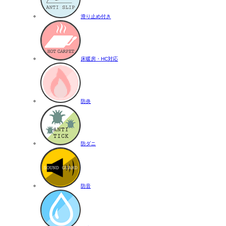
滑り止め付き
床暖房・HC対応
防炎
防ダニ
防音