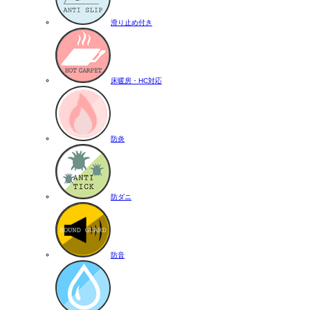
滑り止め付き
床暖房・HC対応
防炎
防ダニ
防音