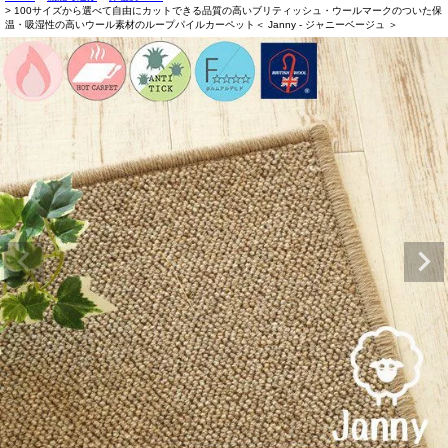
100サイズから選べて自由にカットできる品質の高いブリティッシュ・ウールマークのついた保
温・吸湿性の高いウール素材のループパイルカーペット＜ Janny - ジャニーベージュ ＞