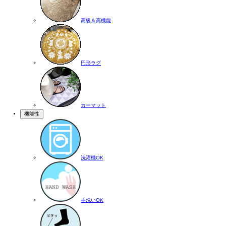
高級＆高機能
円形ラグ
カーマット
機能性
洗濯機OK
手洗いOK