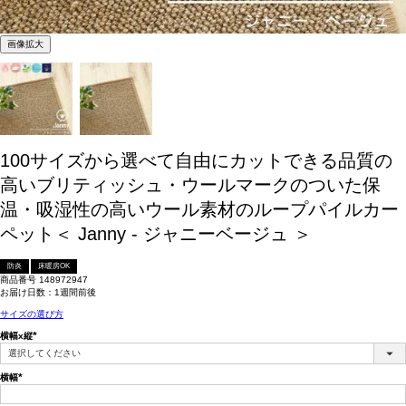
画像拡大
100サイズから選べて自由にカットできる品質の
高いブリティッシュ・ウールマークのついた保
温・吸湿性の高いウール素材のループパイルカー
ペット＜ Janny - ジャニーベージュ ＞
防炎
床暖房OK
商品番号
148972947
お届け日数：1週間前後
サイズの選び方
横幅x縦
(必
須)
横幅
(必
須)