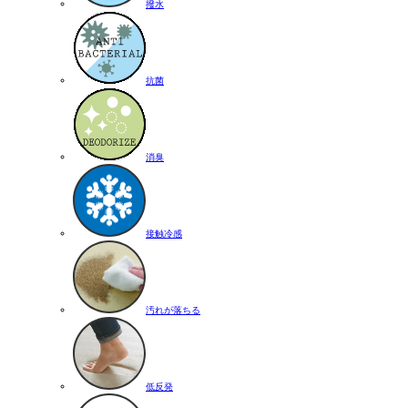
撥水
抗菌
消臭
接触冷感
汚れが落ちる
低反発