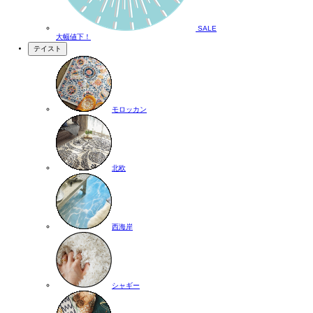
SALE
大幅値下！
テイスト
モロッカン
北欧
西海岸
シャギー