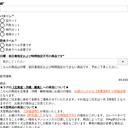
縦
(必
須)
パターン
(必
辺カット
須)
円形カット
楕円カット
複雑カット
防炎ラベル
(必
防炎ラベル不要です
須)
防炎ラベル必要です
日曜・祝日着指定および時間指定不可の商品です
(必
須)
こちらの商品は日曜・祝日着指定および時間指定ができない商品です。予めご了承ください。
販売価格
¥
6,930
税込
★ラグの
《北海道・沖縄・離島》
への発送について★
こちらの商品を北海道・沖縄・離島地域にお届けの場合、
お届けにかかる【実費送料】が別途必要
となります。
送料はご注文後に改めて金額をご連絡させていただきます。それ迄はご注文は一旦【保留】となり
ますので、お急ぎの場合はご注意ください。
★大型商品の発送について★
大型商品の場合、
【別途送料】
が発生いたします。
また、お届け方法が
【軒先渡し】
となり、
【日時指定不可】
の場合がございます。エレベーターで
搬入することが難しい場合もマンション入り口渡しとなります。商品によっては、30kg(約12㎡)を
超える大型サイズは営業所までしか配送できない場合もございます。事前の確認が必要な場合は、
お気軽にお問合せくださいませ。