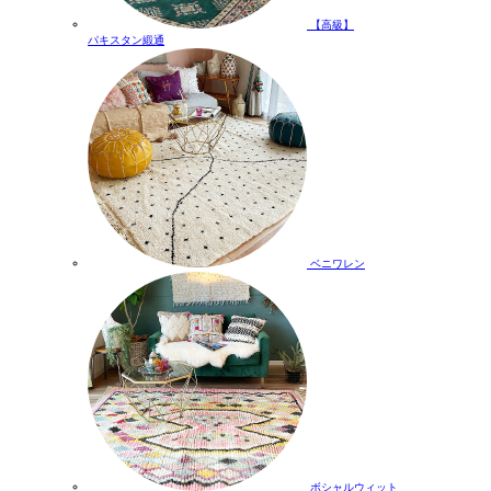
【高級】
パキスタン緞通
ベニワレン
ボシャルウィット