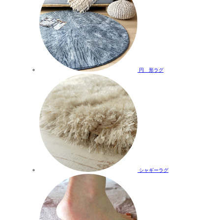
円 形ラグ
シャギーラグ