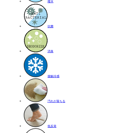
撥水
抗菌
消臭
接触冷感
汚れが落ちる
低反発