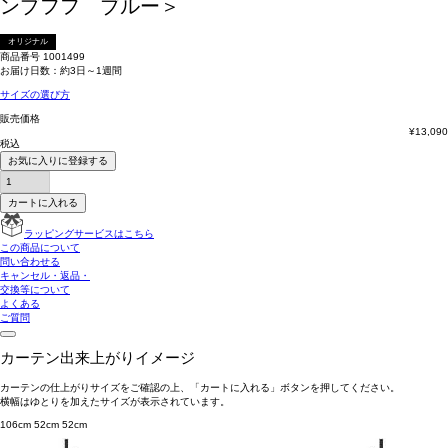
ンプフフ ブルー＞
オリジナル
商品番号
1001499
お届け日数：約3日～1週間
サイズの選び方
販売価格
¥
13,090
税込
お気に入りに登録する
カートに入れる
ラッピングサービスはこちら
この商品について
問い合わせる
キャンセル・返品・
交換等について
よくある
ご質問
カーテン出来上がりイメージ
カーテンの仕上がりサイズをご確認の上、「カートに入れる」ボタンを押してください。
横幅はゆとりを加えたサイズが表示されています。
106cm
52cm
52cm