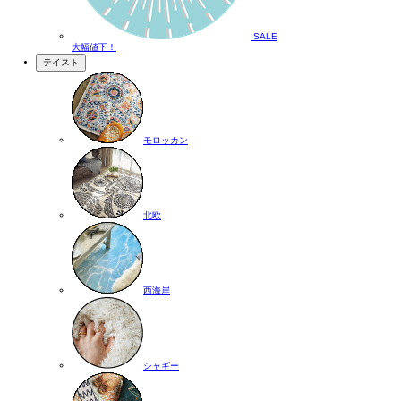
SALE
大幅値下！
テイスト
モロッカン
北欧
西海岸
シャギー