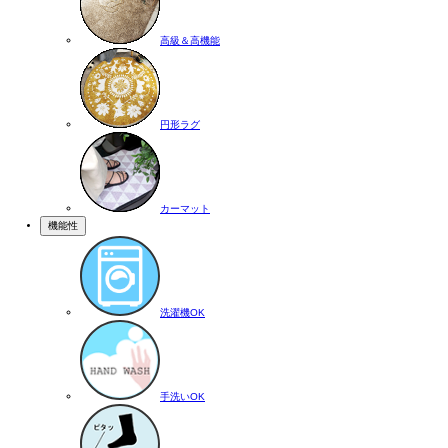
高級＆高機能
円形ラグ
カーマット
機能性
洗濯機OK
手洗いOK