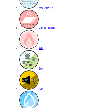
滑り止め付き
床暖房・HC対応
防炎
防ダニ
防音