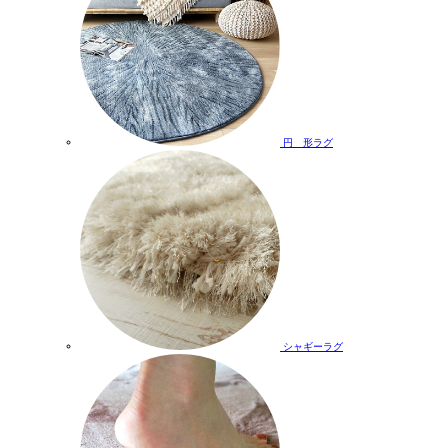
円 形ラグ
シャギーラグ