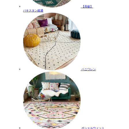
【高級】
パキスタン緞通
ベニワレン
ボシャルウィット