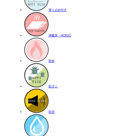
滑り止め付き
床暖房・HC対応
防炎
防ダニ
防音