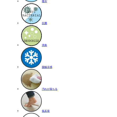
撥水
抗菌
消臭
接触冷感
汚れが落ちる
低反発