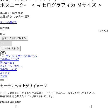
ボタニーク- ＜ キセログラフィカ Ｍサイズ ＞
商品番号
146333260
お届け日数：約3日～1週間
サイズの選び方
販売価格
¥
2,640
税込
お気に入りに登録する
カートに入れる
ラッピングサービスはこちら
この商品について
問い合わせる
キャンセル・返品・
交換等について
よくある
ご質問
カーテン出来上がりイメージ
カーテンの仕上がりサイズをご確認の上、「カートに入れる」ボタンを押してください。
横幅はゆとりを加えたサイズが表示されています。
106cm
52cm
52cm