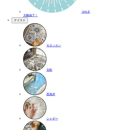
SALE
大幅値下！
テイスト
モロッカン
北欧
西海岸
シャギー