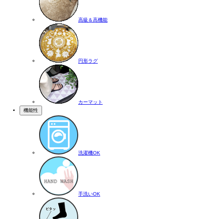
高級＆高機能
円形ラグ
カーマット
機能性
洗濯機OK
手洗いOK