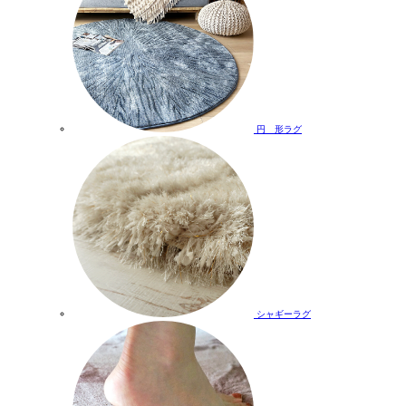
円 形ラグ
シャギーラグ