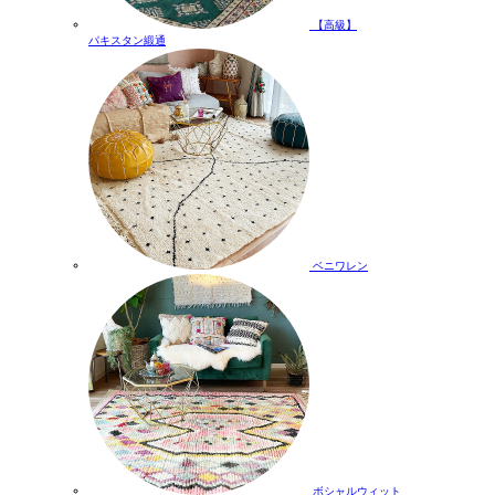
【高級】
パキスタン緞通
ベニワレン
ボシャルウィット