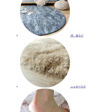
円 形ラグ
シャギーラグ