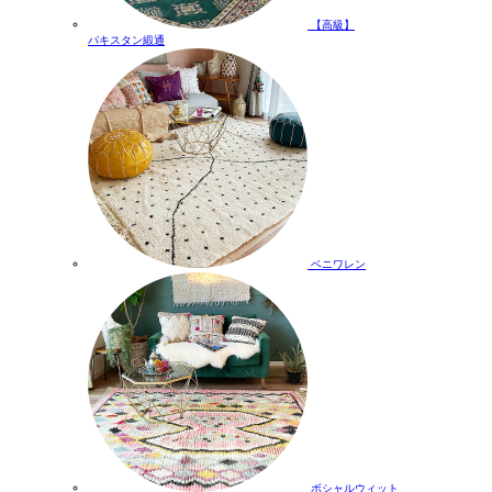
【高級】
パキスタン緞通
ベニワレン
ボシャルウィット