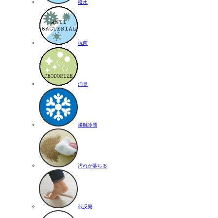
撥水
抗菌
消臭
接触冷感
汚れが落ちる
低反発