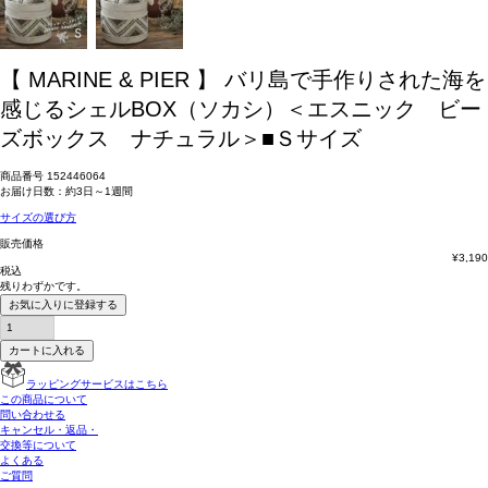
【 MARINE & PIER 】 バリ島で手作りされた海を
感じるシェルBOX（ソカシ）＜エスニック ビー
ズボックス ナチュラル＞■Ｓサイズ
商品番号
152446064
お届け日数：約3日～1週間
サイズの選び方
販売価格
¥
3,190
税込
残りわずかです。
お気に入りに登録する
カートに入れる
ラッピングサービスはこちら
この商品について
問い合わせる
キャンセル・返品・
交換等について
よくある
ご質問