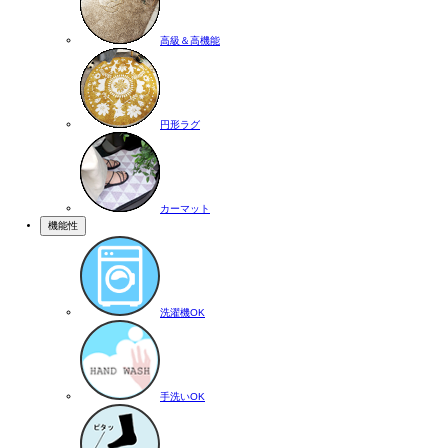
高級＆高機能
円形ラグ
カーマット
機能性
洗濯機OK
手洗いOK