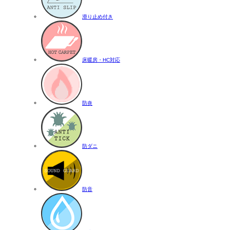
滑り止め付き
床暖房・HC対応
防炎
防ダニ
防音