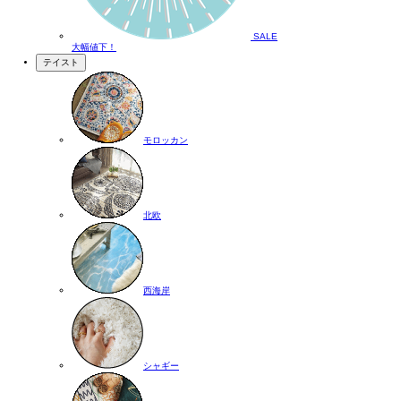
SALE
大幅値下！
テイスト
モロッカン
北欧
西海岸
シャギー