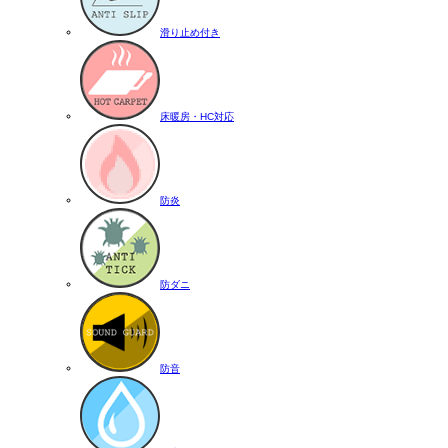
滑り止め付き
床暖房・HC対応
防炎
防ダニ
防音