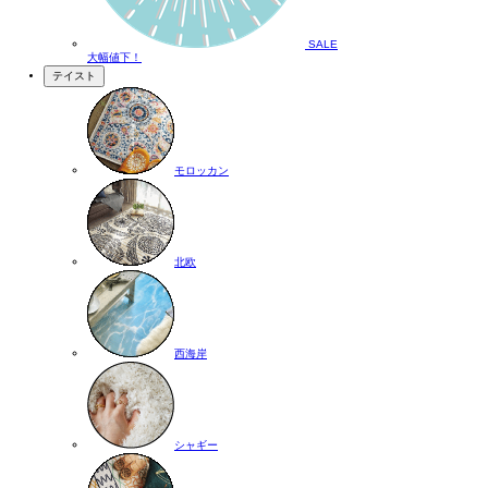
SALE
大幅値下！
テイスト
モロッカン
北欧
西海岸
シャギー