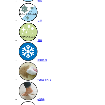
撥水
抗菌
消臭
接触冷感
汚れが落ちる
低反発