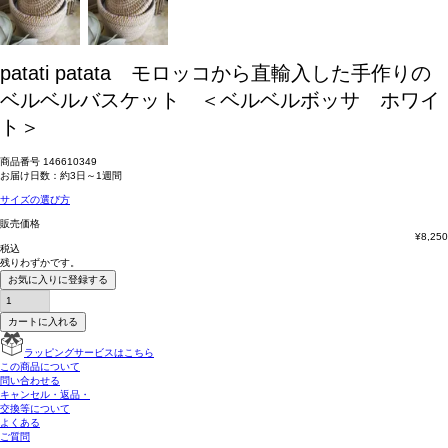
patati patata モロッコから直輸入した手作りの
ベルベルバスケット ＜ベルベルボッサ ホワイ
ト＞
商品番号
146610349
お届け日数：約3日～1週間
サイズの選び方
販売価格
¥
8,250
税込
残りわずかです。
お気に入りに登録する
カートに入れる
ラッピングサービスはこちら
この商品について
問い合わせる
キャンセル・返品・
交換等について
よくある
ご質問