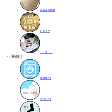
高級＆高機能
円形ラグ
カーマット
機能性
洗濯機OK
手洗いOK