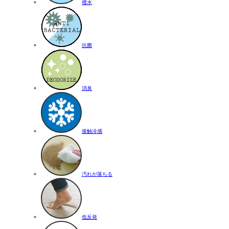
撥水
抗菌
消臭
接触冷感
汚れが落ちる
低反発