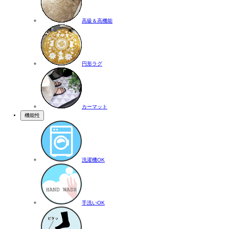
高級＆高機能
円形ラグ
カーマット
機能性
洗濯機OK
手洗いOK