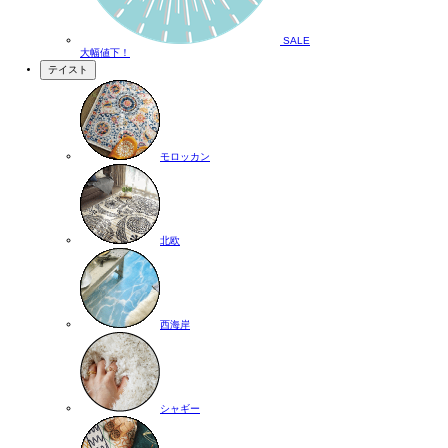
SALE
大幅値下！
テイスト
モロッカン
北欧
西海岸
シャギー