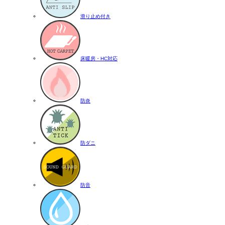
滑り止め付き
床暖房・HC対応
防炎
防ダニ
防音