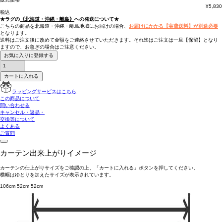
¥
5,830
税込
★ラグの
《北海道・沖縄・離島》
への発送について★
こちらの商品を北海道・沖縄・離島地域にお届けの場合、
お届けにかかる【実費送料】が別途必要
となります。
送料はご注文後に改めて金額をご連絡させていただきます。それ迄はご注文は一旦【保留】となり
ますので、お急ぎの場合はご注意ください。
お気に入りに登録する
カートに入れる
ラッピングサービスはこちら
この商品について
問い合わせる
キャンセル・返品・
交換等について
よくある
ご質問
カーテン出来上がりイメージ
カーテンの仕上がりサイズをご確認の上、「カートに入れる」ボタンを押してください。
横幅はゆとりを加えたサイズが表示されています。
106cm
52cm
52cm