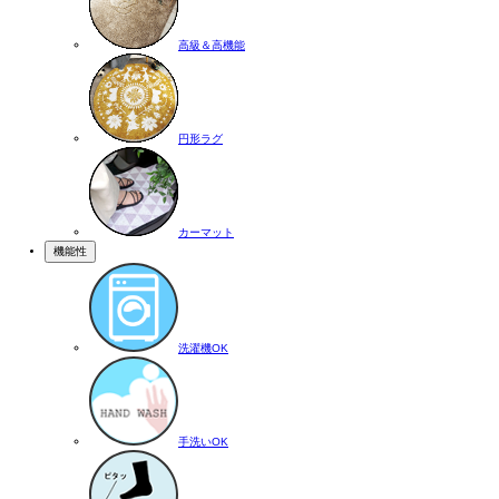
高級＆高機能
円形ラグ
カーマット
機能性
洗濯機OK
手洗いOK