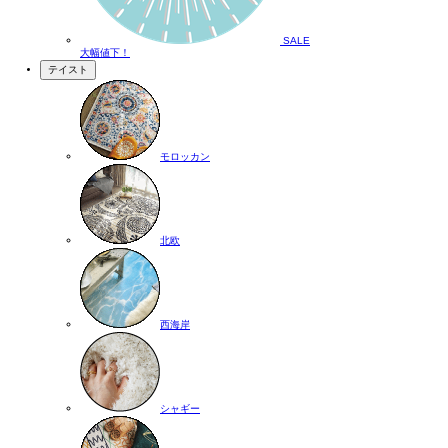
SALE
大幅値下！
テイスト
モロッカン
北欧
西海岸
シャギー