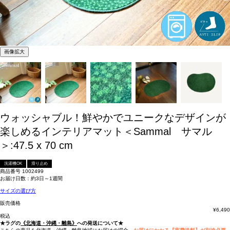
画像拡大
ウォッシャブル！鮮やかでユニークなデザインが
楽しめるインテリアマット＜Sammal サマル
＞:47.5 x 70 cm
洗濯機OK
滑り止め
商品番号
1002499
お届け日数：約3日～1週間
サイズの選び方
販売価格
¥
6,490
税込
★ラグの
《北海道・沖縄・離島》
への発送について★