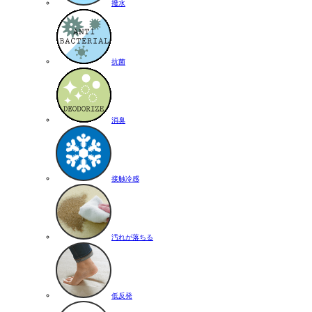
撥水
抗菌
消臭
接触冷感
汚れが落ちる
低反発