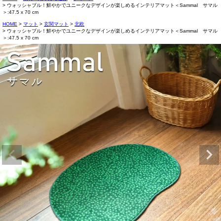
ウォッシャブル！鮮やかでユニークなデザインが楽しめるインテリアマット＜Sammal サマル
＞:47.5 x 70 cm
HOME
マット
玄関マット
北欧
ウォッシャブル！鮮やかでユニークなデザインが楽しめるインテリアマット＜Sammal サマル
＞:47.5 x 70 cm