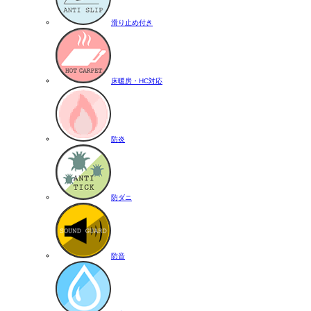
滑り止め付き
床暖房・HC対応
防炎
防ダニ
防音