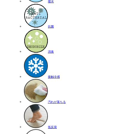
撥水
抗菌
消臭
接触冷感
汚れが落ちる
低反発