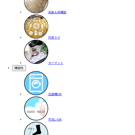
高級＆高機能
円形ラグ
カーマット
機能性
洗濯機OK
手洗いOK