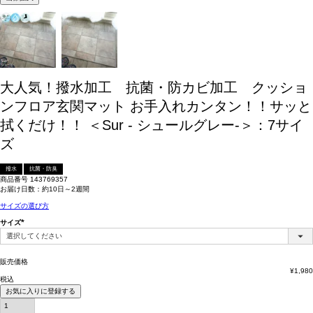
大人気！撥水加工 抗菌・防カビ加工 クッショ
ンフロア玄関マット お手入れカンタン！！サッと
拭くだけ！！ ＜Sur - シュールグレー-＞：7サイ
ズ
撥水
抗菌・防臭
商品番号
143769357
お届け日数：約10日～2週間
サイズの選び方
サイズ
(必
須)
販売価格
¥
1,980
税込
お気に入りに登録する