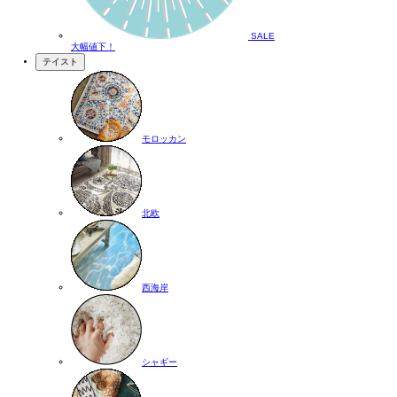
SALE
大幅値下！
テイスト
モロッカン
北欧
西海岸
シャギー