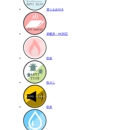
滑り止め付き
床暖房・HC対応
防炎
防ダニ
防音