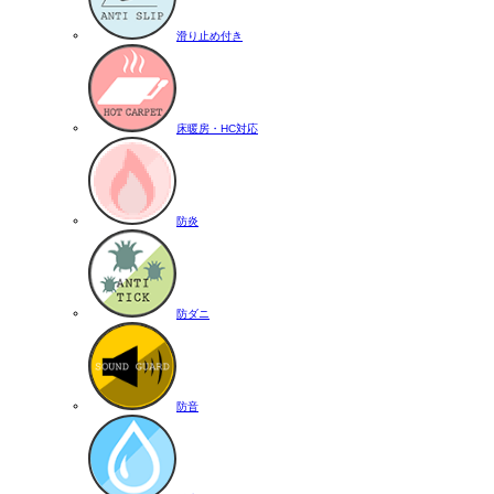
滑り止め付き
床暖房・HC対応
防炎
防ダニ
防音