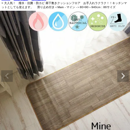
大人気！ 撥水・抗菌・防カビ 廊下敷きクッションフロア お手入れラクラク！！キッチンマ
ットとしても使えます。 滑り止め付き＜Main - マイン -＞80×90～940cm：86サイズ