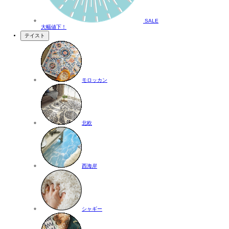
SALE
大幅値下！
テイスト
モロッカン
北欧
西海岸
シャギー