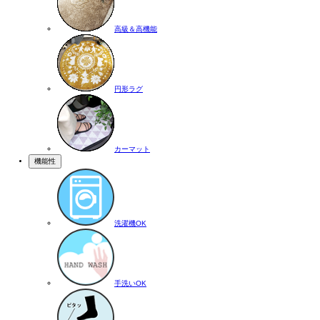
高級＆高機能
円形ラグ
カーマット
機能性
洗濯機OK
手洗いOK