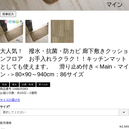
画像拡大
大人気！ 撥水・抗菌・防カビ 廊下敷きクッショ
ンフロア お手入れラクラク！！キッチンマット
としても使えます。 滑り止め付き＜Main - マイ
ン -＞80×90～940cm：86サイズ
防炎
撥水
抗菌・防臭
滑り止め
商品番号
149825393
お届け日数：約10日～2週間
サイズの選び方
サイズ
(必
須)
販売価格
¥
4,565