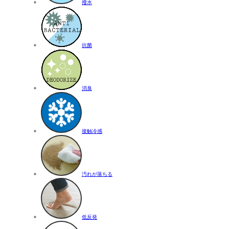
撥水
抗菌
消臭
接触冷感
汚れが落ちる
低反発