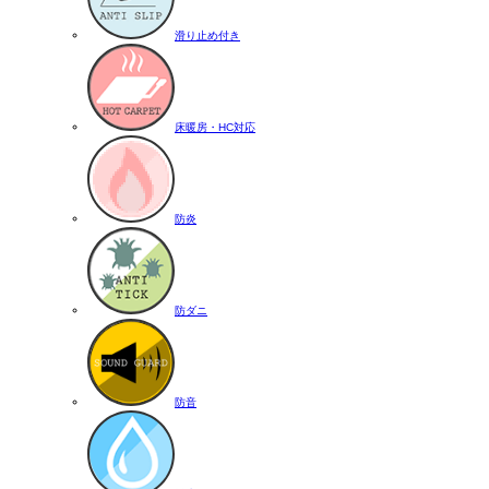
滑り止め付き
床暖房・HC対応
防炎
防ダニ
防音