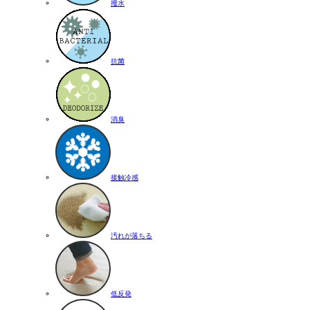
撥水
抗菌
消臭
接触冷感
汚れが落ちる
低反発