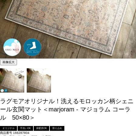
画像拡大
ラグモアオリジナル！洗えるモロッカン柄シェニ
ール玄関マット＜marjoram - マジョラム コーラ
ル 50×80＞
オリジナル
手洗いOK
床暖房OK
滑り止め
商品番号
166287804