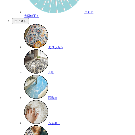
SALE
大幅値下！
テイスト
モロッカン
北欧
西海岸
シャギー