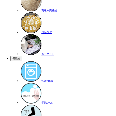
高級＆高機能
円形ラグ
カーマット
機能性
洗濯機OK
手洗いOK