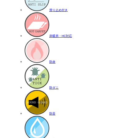
滑り止め付き
床暖房・HC対応
防炎
防ダニ
防音