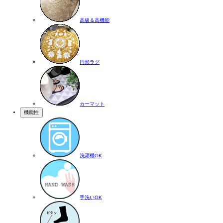
高級＆高機能
円形ラグ
カーマット
機能性
洗濯機OK
手洗いOK