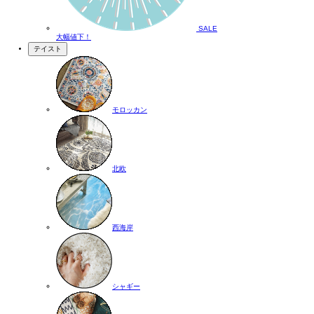
SALE
大幅値下！
テイスト
モロッカン
北欧
西海岸
シャギー