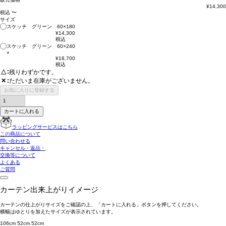
¥
14,300
税込
〜
サイズ
スケッチ グリーン 60×180
¥
14,300
税込
スケッチ グリーン 60×240
×
¥
18,700
税込
△
残りわずかです。
ただいま在庫がございません。
✕
お気に入りに登録する
カートに入れる
ラッピングサービスはこちら
この商品について
問い合わせる
キャンセル・返品・
交換等について
よくある
ご質問
カーテン出来上がりイメージ
カーテンの仕上がりサイズをご確認の上、「カートに入れる」ボタンを押してください。
横幅はゆとりを加えたサイズが表示されています。
106cm
52cm
52cm