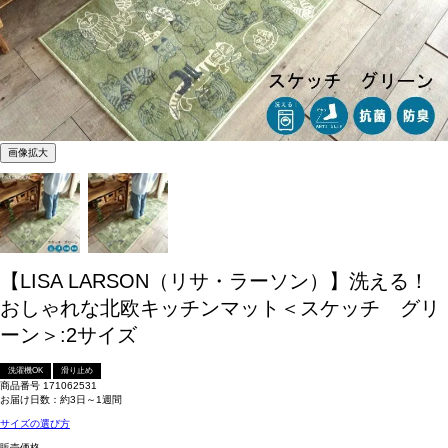
画像拡大
【LISA LARSON（リサ・ラーソン）】洗える！
おしゃれな北欧キッチンマット＜スケッチ グリ
ーン＞:2サイズ
洗濯機OK
滑り止め
商品番号
171062531
お届け日数：約3日～1週間
サイズの選び方
販売価格