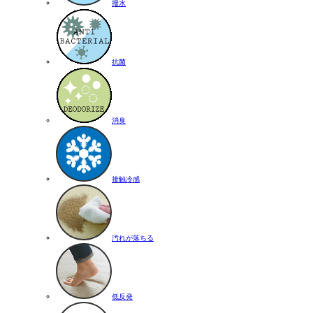
撥水
抗菌
消臭
接触冷感
汚れが落ちる
低反発