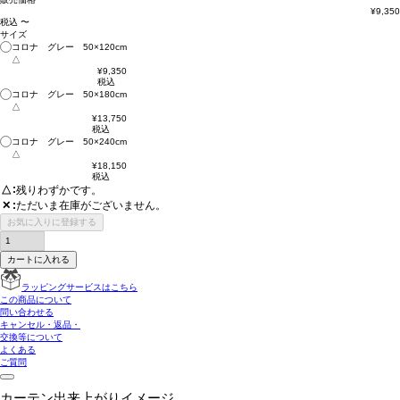
¥
9,350
税込
〜
サイズ
コロナ グレー 50×120cm
△
¥
9,350
税込
コロナ グレー 50×180cm
△
¥
13,750
税込
コロナ グレー 50×240cm
△
¥
18,150
税込
△
残りわずかです。
ただいま在庫がございません。
✕
お気に入りに登録する
カートに入れる
ラッピングサービスはこちら
この商品について
問い合わせる
キャンセル・返品・
交換等について
よくある
ご質問
カーテン出来上がりイメージ