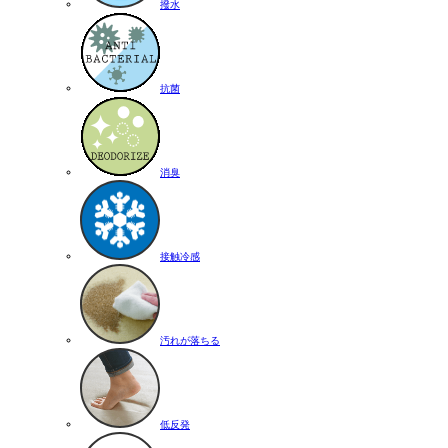
撥水
抗菌
消臭
接触冷感
汚れが落ちる
低反発