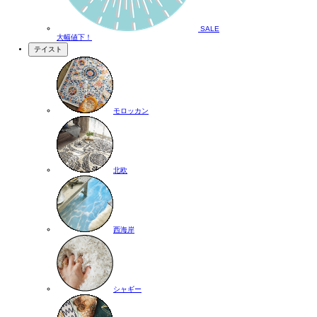
SALE
大幅値下！
テイスト
モロッカン
北欧
西海岸
シャギー