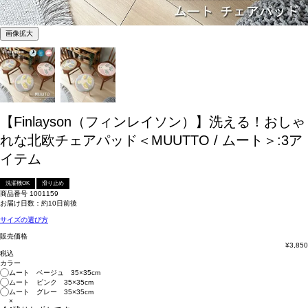
画像拡大
【Finlayson（フィンレイソン）】洗える！おしゃ
れな北欧チェアパッド＜MUUTTO / ムート＞:3ア
イテム
洗濯機OK
滑り止め
商品番号
1001159
お届け日数：約10日前後
サイズの選び方
販売価格
¥
3,850
税込
カラー
ムート ベージュ 35×35cm
ムート ピンク 35×35cm
ムート グレー 35×35cm
×