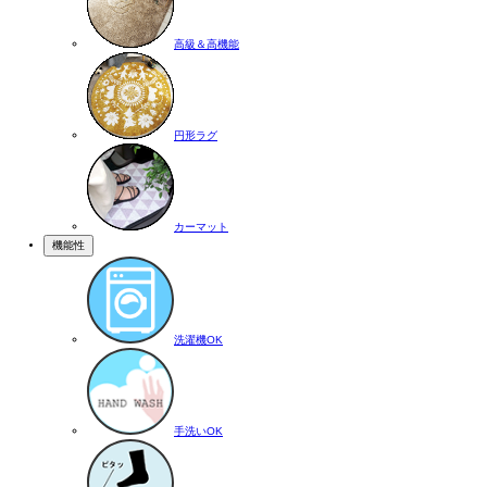
高級＆高機能
円形ラグ
カーマット
機能性
洗濯機OK
手洗いOK