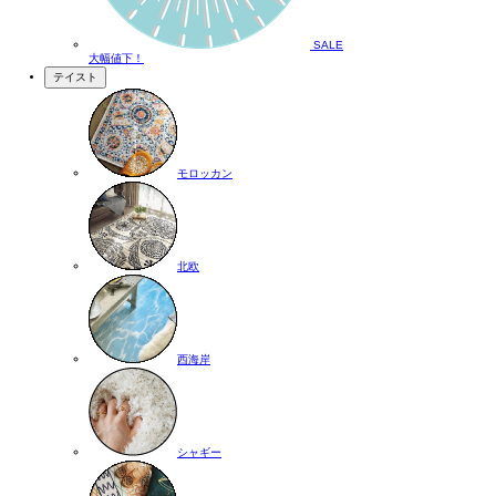
SALE
大幅値下！
テイスト
モロッカン
北欧
西海岸
シャギー