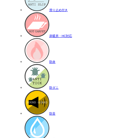
滑り止め付き
床暖房・HC対応
防炎
防ダニ
防音