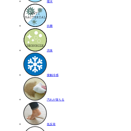
撥水
抗菌
消臭
接触冷感
汚れが落ちる
低反発