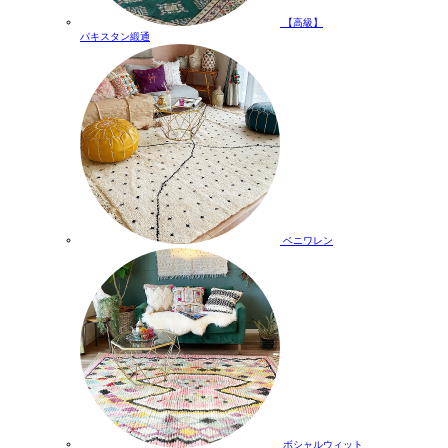
【高級】
パキスタン緞通
ベニワレン
ボシャルウィット