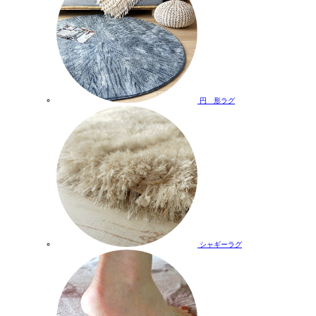
円 形ラグ
シャギーラグ