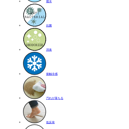
撥水
抗菌
消臭
接触冷感
汚れが落ちる
低反発