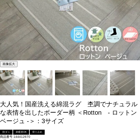
画像拡大
大人気！国産洗える綿混ラグ 杢調でナチュラル
な表情を出したボーダー柄 ＜Rotton - ロットン
ベージュ -＞：3サイズ
防ダニ
床暖房OK
滑り止め
商品番号
144412670