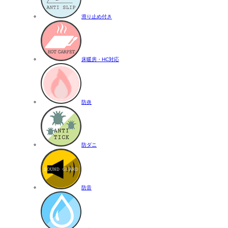
滑り止め付き
床暖房・HC対応
防炎
防ダニ
防音