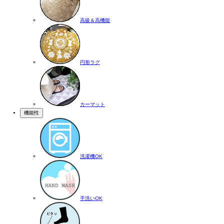
高級＆高機能
円形ラグ
カーマット
機能性
洗濯機OK
手洗いOK