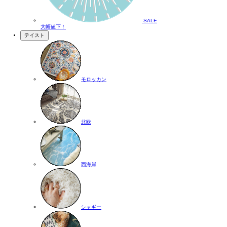
SALE
大幅値下！
テイスト
モロッカン
北欧
西海岸
シャギー