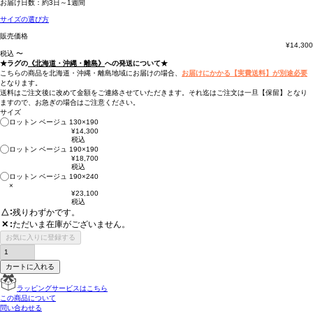
お届け日数：約3日～1週間
サイズの選び方
販売価格
¥
14,300
税込
〜
★ラグの
《北海道・沖縄・離島》
への発送について★
こちらの商品を北海道・沖縄・離島地域にお届けの場合、
お届けにかかる【実費送料】が別途必要
となります。
送料はご注文後に改めて金額をご連絡させていただきます。それ迄はご注文は一旦【保留】となり
ますので、お急ぎの場合はご注意ください。
サイズ
ロットン ベージュ 130×190
¥
14,300
税込
ロットン ベージュ 190×190
¥
18,700
税込
ロットン ベージュ 190×240
×
¥
23,100
税込
△
残りわずかです。
ただいま在庫がございません。
✕
お気に入りに登録する
カートに入れる
ラッピングサービスはこちら
この商品について
問い合わせる