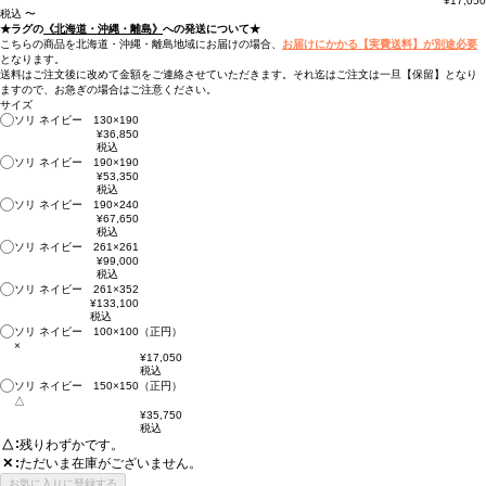
¥
17,050
税込
〜
★ラグの
《北海道・沖縄・離島》
への発送について★
こちらの商品を北海道・沖縄・離島地域にお届けの場合、
お届けにかかる【実費送料】が別途必要
となります。
送料はご注文後に改めて金額をご連絡させていただきます。それ迄はご注文は一旦【保留】となり
ますので、お急ぎの場合はご注意ください。
サイズ
ソリ ネイビー 130×190
¥
36,850
税込
ソリ ネイビー 190×190
¥
53,350
税込
ソリ ネイビー 190×240
¥
67,650
税込
ソリ ネイビー 261×261
¥
99,000
税込
ソリ ネイビー 261×352
¥
133,100
税込
ソリ ネイビー 100×100（正円）
×
¥
17,050
税込
ソリ ネイビー 150×150（正円）
△
¥
35,750
税込
△
残りわずかです。
ただいま在庫がございません。
✕
お気に入りに登録する