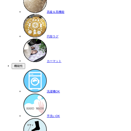
高級＆高機能
円形ラグ
カーマット
機能性
洗濯機OK
手洗いOK