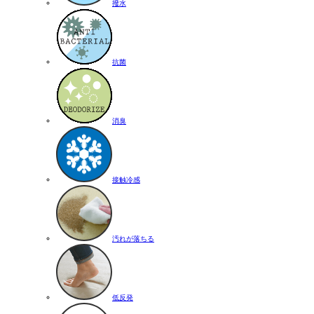
撥水
抗菌
消臭
接触冷感
汚れが落ちる
低反発