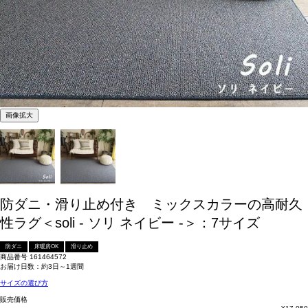
画像拡大
防ダニ・滑り止め付き ミックスカラーの高耐久
性ラグ＜soli - ソリ ネイビー -＞：7サイズ
防ダニ
床暖房OK
滑り止め
商品番号
161464572
お届け日数：約3日～1週間
サイズの選び方
販売価格