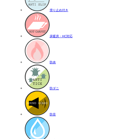
滑り止め付き
床暖房・HC対応
防炎
防ダニ
防音