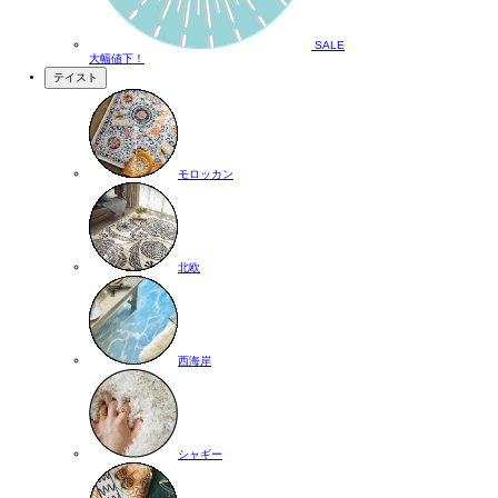
SALE
大幅値下！
テイスト
モロッカン
北欧
西海岸
シャギー