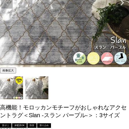
画像拡大
高機能！モロッカンモチーフがおしゃれなアクセ
ントラグ＜Slan -スラン パープル-＞：3サイズ
防ダニ
床暖房OK
防音
滑り止め