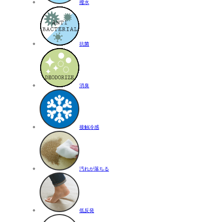
撥水
抗菌
消臭
接触冷感
汚れが落ちる
低反発