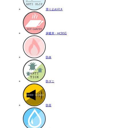
滑り止め付き
床暖房・HC対応
防炎
防ダニ
防音