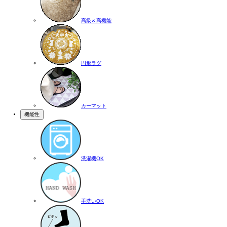
高級＆高機能
円形ラグ
カーマット
機能性
洗濯機OK
手洗いOK