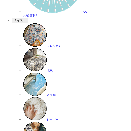
SALE
大幅値下！
テイスト
モロッカン
北欧
西海岸
シャギー