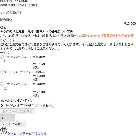
商品番号
165419340
お届け日数：約5日～1週間
サイズの選び方
販売価格
¥
10,560
税込
〜
★ラグの
《北海道・沖縄・離島》
への発送について★
こちらの商品を北海道・沖縄・離島地域にお届けの場合、
お届けにかかる【実費送料】が別途必要
となります。
送料はご注文後に改めて金額をご連絡させていただきます。それ迄はご注文は一旦【保留】となり
ますので、お急ぎの場合はご注意ください。
サイズ
スラン パープル 130ｘ190cm
×
¥
10,560
税込
スラン パープル 190ｘ190cm
¥
15,400
税込
スラン パープル 190ｘ240cm
△
¥
19,580
税込
△
残りわずかです。
ただいま在庫がございません。
✕
お気に入りに登録する
カートに入れる
ラッピングサービスはこちら