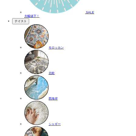
SALE
大幅値下！
テイスト
モロッカン
北欧
西海岸
シャギー