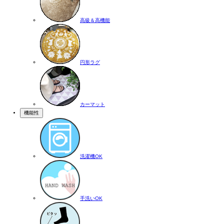
高級＆高機能
円形ラグ
カーマット
機能性
洗濯機OK
手洗いOK