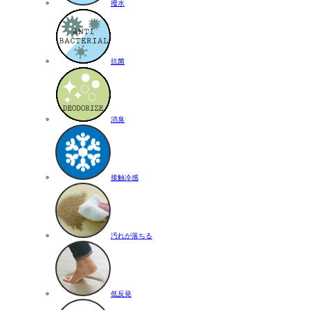
撥水
抗菌
消臭
接触冷感
汚れが落ちる
低反発