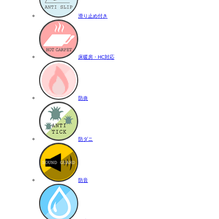
滑り止め付き
床暖房・HC対応
防炎
防ダニ
防音