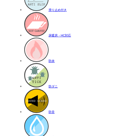
滑り止め付き
床暖房・HC対応
防炎
防ダニ
防音