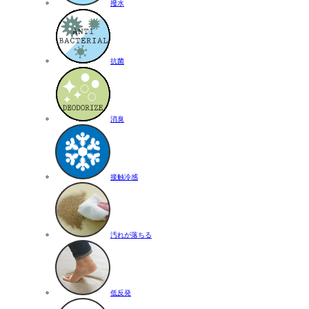
撥水
抗菌
消臭
接触冷感
汚れが落ちる
低反発