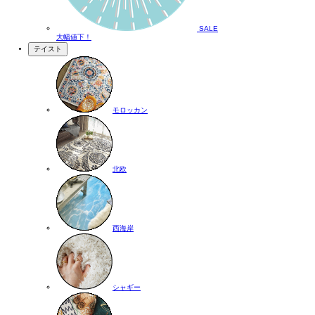
SALE
大幅値下！
テイスト
モロッカン
北欧
西海岸
シャギー