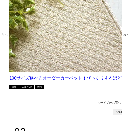
前へ
次へ
100サイズ選べるオーダーカーペット！びっくりするほど汚れが落
防炎
床暖房OK
防汚
販売
税
100サイズから選べて自
詳細
お気に入り