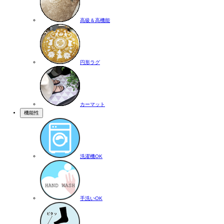
高級＆高機能
円形ラグ
カーマット
機能性
洗濯機OK
手洗いOK