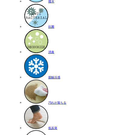
撥水
抗菌
消臭
接触冷感
汚れが落ちる
低反発