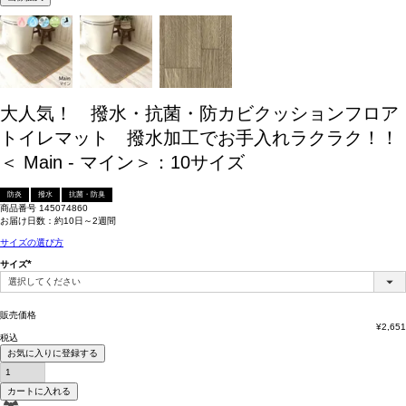
大人気！ 撥水・抗菌・防カビクッションフロア
トイレマット 撥水加工でお手入れラクラク！！
＜ Main - マイン＞：10サイズ
防炎
撥水
抗菌・防臭
商品番号
145074860
お届け日数：約10日～2週間
サイズの選び方
サイズ
(必
須)
販売価格
¥
2,651
税込
お気に入りに登録する
カートに入れる