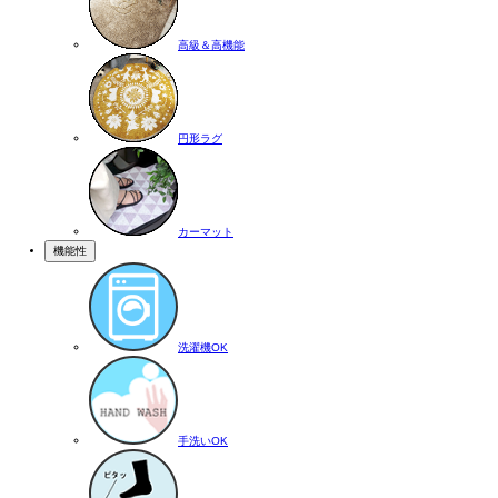
高級＆高機能
円形ラグ
カーマット
機能性
洗濯機OK
手洗いOK