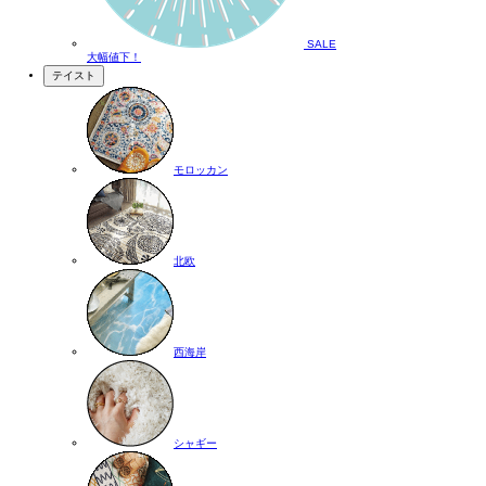
SALE
大幅値下！
テイスト
モロッカン
北欧
西海岸
シャギー