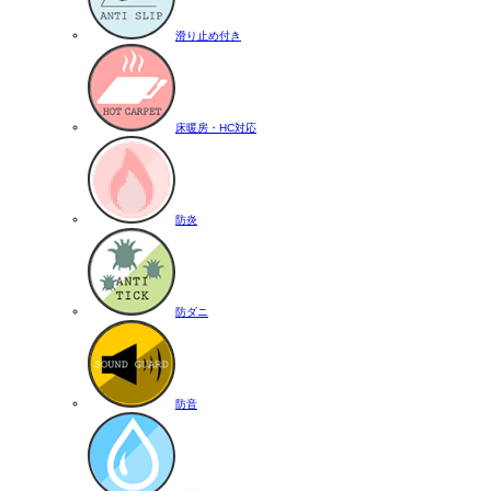
滑り止め付き
床暖房・HC対応
防炎
防ダニ
防音