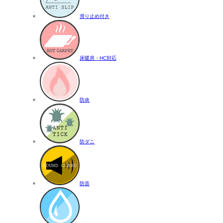
滑り止め付き
床暖房・HC対応
防炎
防ダニ
防音