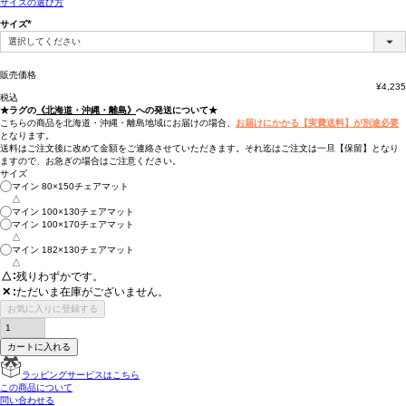
サイズの選び方
サイズ
(必
須)
販売価格
¥
4,235
税込
★ラグの
《北海道・沖縄・離島》
への発送について★
こちらの商品を北海道・沖縄・離島地域にお届けの場合、
お届けにかかる【実費送料】が別途必要
となります。
送料はご注文後に改めて金額をご連絡させていただきます。それ迄はご注文は一旦【保留】となり
ますので、お急ぎの場合はご注意ください。
サイズ
マイン 80×150チェアマット
△
マイン 100×130チェアマット
マイン 100×170チェアマット
△
マイン 182×130チェアマット
△
△
残りわずかです。
ただいま在庫がございません。
✕
お気に入りに登録する
カートに入れる
ラッピングサービスはこちら
この商品について
問い合わせる