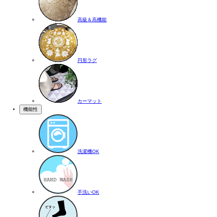
高級＆高機能
円形ラグ
カーマット
機能性
洗濯機OK
手洗いOK