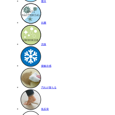
撥水
抗菌
消臭
接触冷感
汚れが落ちる
低反発