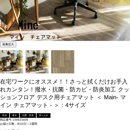
画像拡大
在宅ワークにオススメ！！さっと拭くだけお手入
れカンタン！撥水・抗菌・防カビ・防炎加工 クッ
ションフロア デスク用チェアマット ＜ Main- マ
イン チェアマット - ＞：4サイズ
防炎
撥水
抗菌・防臭
滑り止め
商品番号
156923408
お届け日数：約10日～2週間