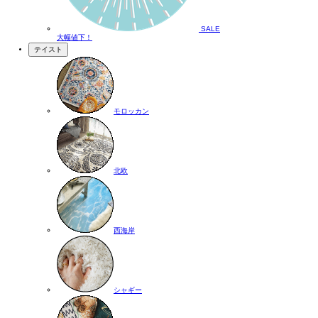
SALE
大幅値下！
テイスト
モロッカン
北欧
西海岸
シャギー