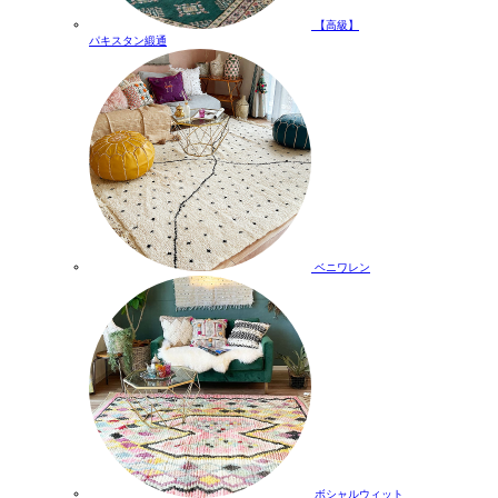
【高級】
パキスタン緞通
ベニワレン
ボシャルウィット