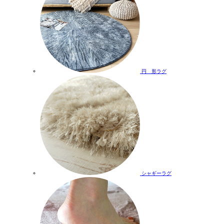
円 形ラグ
シャギーラグ