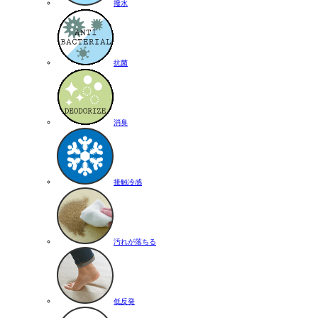
撥水
抗菌
消臭
接触冷感
汚れが落ちる
低反発