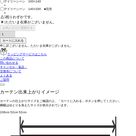
デイリーシーン 100×140
×
デイリーシーン 140×200 ■完売
×
△
残りわずかです。
ただいま在庫がございません。
✕
お気に入りに登録する
カートに入れる
申し訳ございません。ただいま在庫がございません。
ラッピングサービスはこちら
この商品について
問い合わせる
キャンセル・返品・
交換等について
よくある
ご質問
カーテン出来上がりイメージ
カーテンの仕上がりサイズをご確認の上、「カートに入れる」ボタンを押してください。
横幅はゆとりを加えたサイズが表示されています。
106cm
52cm
52cm