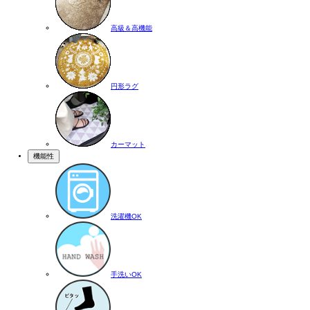
高級＆高機能
円形ラグ
カーマット
機能性
洗濯機OK
手洗いOK