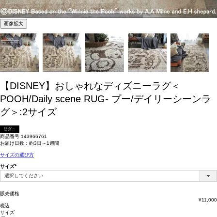
画像拡大
【DISNEY】おしゃれなディズニーラグ＜
POOH/Daily scene RUG- プー/デイリーシーンラ
グ＞:2サイズ
防ダニ
商品番号
143966761
お届け日数：約3日～1週間
サイズの選び方
サイズ
(必
須)
販売価格
¥
11,000
税込
サイズ