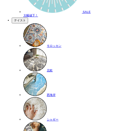
SALE
大幅値下！
テイスト
モロッカン
北欧
西海岸
シャギー