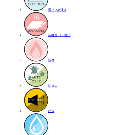
滑り止め付き
床暖房・HC対応
防炎
防ダニ
防音