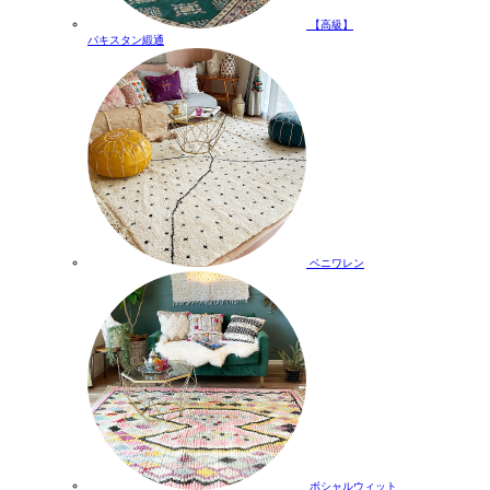
【高級】
パキスタン緞通
ベニワレン
ボシャルウィット